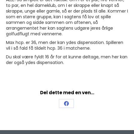
to par, en hel dameklub, om I er skrappe eller knapt så
skrappe, unge eller gamle, så er der plads til alle. Kommer I
som en større gruppe, kan I sagtens få lov at spille
sammen og sidde sammen om aftenen, så
arrangementet her kan sagtens udgøre jeres årlige
golfudflugt med vennerne.
Max hcp. er 36, men der kan ydes dispensation. Spilleren
vil i så fald få tildelt hcp. 36 i matcherne.
Du skal være fyldt 16 år for at kunne deltage, men her kan
der også ydes dispensation.
Del dette med en ven...
Share
on
Facebook