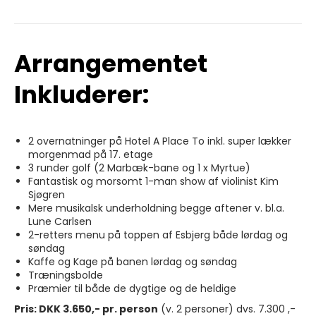
Arrangementet
Inkluderer:
2 overnatninger på Hotel A Place To inkl. super lækker
morgenmad på 17. etage
3 runder golf (2 Marbæk-bane og 1 x Myrtue)
Fantastisk og morsomt 1-man show af violinist Kim
Sjøgren
Mere musikalsk underholdning begge aftener v. bl.a.
Lune Carlsen
2-retters menu på toppen af Esbjerg både lørdag og
søndag
Kaffe og Kage på banen lørdag og søndag
Træningsbolde
Præmier til både de dygtige og de heldige
Pris: DKK 3.650,- pr. person
(v. 2 personer) dvs. 7.300 ,-