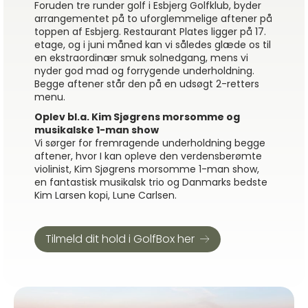
Foruden tre runder golf i Esbjerg Golfklub, byder
arrangementet på to uforglemmelige aftener på
toppen af Esbjerg. Restaurant Plates ligger på 17.
etage, og i juni måned kan vi således glæde os til
en ekstraordinær smuk solnedgang, mens vi
nyder god mad og forrygende underholdning.
Begge aftener står den på en udsøgt 2-retters
menu.
Oplev bl.a. Kim Sjøgrens morsomme og
musikalske 1-man show
Vi sørger for fremragende underholdning begge
aftener, hvor I kan opleve den verdensberømte
violinist, Kim Sjøgrens morsomme 1-man show,
en fantastisk musikalsk trio og Danmarks bedste
Kim Larsen kopi, Lune Carlsen.
Tilmeld dit hold i GolfBox her