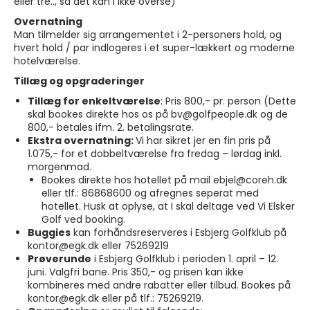
eller tre.., så det kan I ikke overse)
Overnatning
Man tilmelder sig arrangementet i 2-personers hold, og
hvert hold / par indlogeres i et super-lækkert og moderne
hotelværelse.
Tillæg og opgraderinger
Tillæg for enkeltværelse
: Pris 800,- pr. person (Dette
skal bookes direkte hos os på bv@golfpeople.dk og de
800,- betales ifm. 2. betalingsrate.
Ekstra overnatning:
Vi har sikret jer en fin pris på
1.075,- for et dobbeltværelse fra fredag – lørdag inkl.
morgenmad.
Bookes direkte hos hotellet på mail ebjel@coreh.dk
eller tlf.: 86868600 og afregnes seperat med
hotellet. Husk at oplyse, at I skal deltage ved Vi Elsker
Golf ved booking.
Buggies
kan forhåndsreserveres i Esbjerg Golfklub på
kontor@egk.dk eller 75269219
Prøverunde
i Esbjerg Golfklub i perioden 1. april – 12.
juni. Valgfri bane. Pris 350,- og prisen kan ikke
kombineres med andre rabatter eller tilbud. Bookes på
kontor@egk.dk eller på tlf.: 75269219.