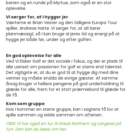
banen og en runde på Myrtue, som også er en stor
oplevelse.
Vi sørger for, at I hygger jer
Værterne er Brian Vester og den tidligere Europa Tour
spiller, Andreas Hartø. Vi sørger for, at alt kører
planmæssigt, så I kan bruge al jeres tid og energi på at
hygge jer både før, under og efter golfen.
En god oplevelse for alle
Ved Vi Elsker Golf er det sociale i fokus, og der er plads til
alle uanset om passionen for golf er større end talentet.
Det vigtigste er, at du er god til at hygge dig med dine
venner og måske endda de øvrige gæster. Af samme
årsag bruger vi hellere pengene på god underholdning til
glæde for alle, frem for et stort præmiebord til glæde for
de få.
Kom som gruppe
Hvis I kommer en større gruppe, kan I sagtens få lov at
spille sammen og sidde sammen om aftenen.
OBS! Vi har også en tur til Great Northern og Langesø på
Fyn. Den kan du læse om her.