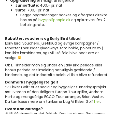
Opgradering
er muligt til følgende:
JuniorSuite
: 400,- pr. nat
Suite
: 700,- pr. nat
Begge opgraderinger bookes og afregnes direkte
hos os på
bv@golfpeople.dk
og opkræves ifm. 2.
betalingsrate.
Rabatter, vouchers og Early Bird tilbud
Early Bird, vouchers, juletilbud og øvrige kampagner /
rabatter (herunder giveaways som bolde, poloer m.m.)
kan ikke kombineres, og I vil i så fald blive bedt om at
vælge
Obs. Tilmelder man sig under en Early Bird periode eller
bonus periode er tilmelding naturligvis gældende /
bindende, og det indbetalte beløb vil ikke blive refunderet.
Danmarks hyggeligste golf
“Vi Elsker Golf” er et socialt og hyggeligt turneringsprojekt
sat i verden af den tidligere Europa Tour spiller, Andreas
Hartø og mangeårige ECCO Tour arrangør, Brian Vester.
Du kan læse mere om tankerne bag Vi Elsker Golf
her
.
Hvem kan deltage?
ALLE! Så simpelt er det faktisk. Om I er et par, fire venner,