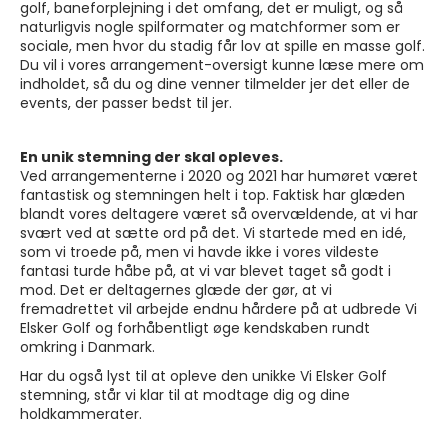
golf, baneforplejning i det omfang, det er muligt, og så
naturligvis nogle spilformater og matchformer som er
sociale, men hvor du stadig får lov at spille en masse golf.
Du vil i vores arrangement-oversigt kunne læse mere om
indholdet, så du og dine venner tilmelder jer det eller de
events, der passer bedst til jer.
En unik stemning der skal opleves.
Ved arrangementerne i 2020 og 2021 har humøret været
fantastisk og stemningen helt i top. Faktisk har glæden
blandt vores deltagere været så overvældende, at vi har
svært ved at sætte ord på det. Vi startede med en idé,
som vi troede på, men vi havde ikke i vores vildeste
fantasi turde håbe på, at vi var blevet taget så godt i
mod. Det er deltagernes glæde der gør, at vi
fremadrettet vil arbejde endnu hårdere på at udbrede Vi
Elsker Golf og forhåbentligt øge kendskaben rundt
omkring i Danmark.
Har du også lyst til at opleve den unikke Vi Elsker Golf
stemning, står vi klar til at modtage dig og dine
holdkammerater.