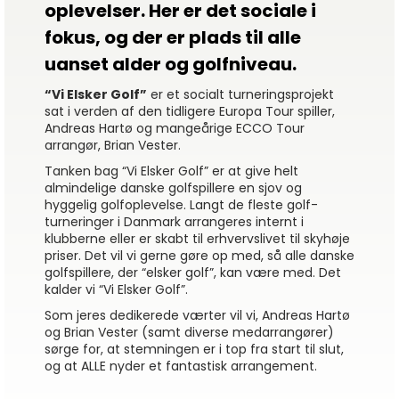
oplevelser. Her er det sociale i
fokus, og der er plads til alle
uanset alder og golfniveau.
“Vi Elsker Golf”
er et socialt turneringsprojekt
sat i verden af den tidligere Europa Tour spiller,
Andreas Hartø og mangeårige ECCO Tour
arrangør, Brian Vester.
Tanken bag “Vi Elsker Golf” er at give helt
almindelige danske golfspillere en sjov og
hyggelig golfoplevelse. Langt de fleste golf-
turneringer i Danmark arrangeres internt i
klubberne eller er skabt til erhvervslivet til skyhøje
priser. Det vil vi gerne gøre op med, så alle danske
golfspillere, der “elsker golf”, kan være med. Det
kalder vi “Vi Elsker Golf”.
Som jeres dedikerede værter vil vi, Andreas Hartø
og Brian Vester (samt diverse medarrangører)
sørge for, at stemningen er i top fra start til slut,
og at ALLE nyder et fantastisk arrangement.