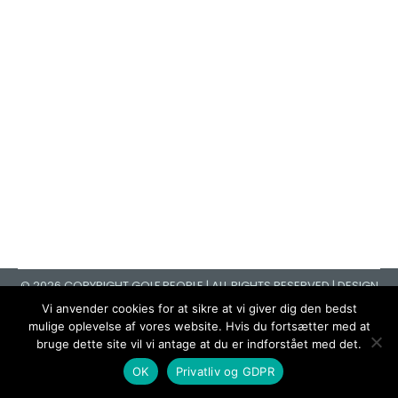
Test partner
Partnere og sponsorer
By
admin
20. april 2021
Lorem ipsum dolor sit amet, consectetur
adipiscing elit, sed do eiusmod tempor incididunt
ut labore et dolore magna aliqua. Ut enim ad
minim veniam, quis nostrud exercitation ullamco
laboris nisi ut aliquip ex ea commodo consequat.
Duis aute irure dolor in reprehenderit in voluptate
velit esse cillum dolore eu fugiat nulla pariatur.
Excepteur sint occaecat…
© 2026 COPYRIGHT GOLF PEOPLE | ALL RIGHTS RESERVED | DESIGN
BY:
UNIQUEPIXELS
Vi anvender cookies for at sikre at vi giver dig den bedst
mulige oplevelse af vores website. Hvis du fortsætter med at
bruge dette site vil vi antage at du er indforstået med det.
OK
Privatliv og GDPR